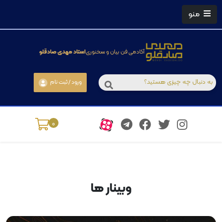
منو
آکادمی فن بیان و سخنوری
استاد مهدی صادقلو
ورود / ثبت نام
0
وبینار ها
معبر