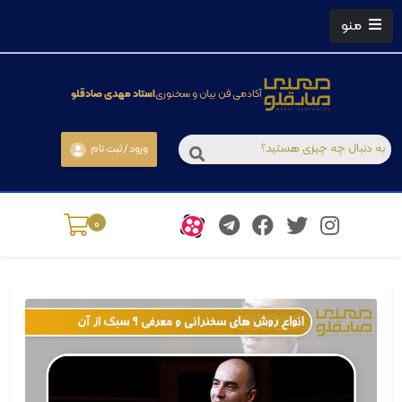
منو
آکادمی فن بیان و سخنوری
استاد مهدی صادقلو
ورود / ثبت نام
0