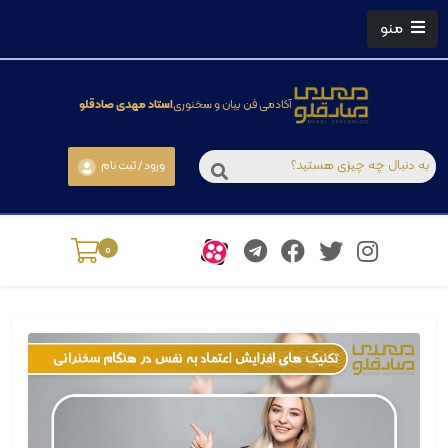
منو
آکادمی فن بیان و سخنوری
استاد مهدی صادقلو
ورود / ثبت نام
0