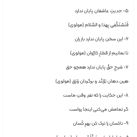
5- حدیثِ عاشقان پایان ندارد
فَنَسْتَکْفی بِهذا و السَّلام (مولوی)
6- این سخن پایان ندارد باز ران
تا نمانیم از قطارِ کارْوان (مولوی)
7- شرحِ حقْ پایان ندارد همچو حق
هین دهان بَرْبَنْد و برگردان وَرَق (مولوی)
8- این حکایت را که نقدِ وقتِ ماست
گر تمامش می‌کنی اینجا رواست
9- ناکسان را ترک کن بهرِ کَسان