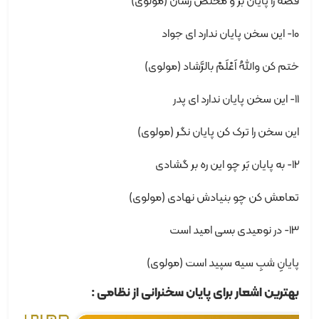
قصه را پایان بَر و مَخْلَصْ رسان (مولوی)
10- این سخن پایان ندارد ای جواد
ختم کن واللهُ اَعْلَمْ بالرَّشاد (مولوی)
11- این سخن پایان ندارد ای پدر
این سخن را ترک کن پایان نگر (مولوی)
12- به پایان بَر چو این ره بر گشادی
تمامش کن چو بنیادش نهادی (مولوی)
13- در نومیدی بسی امید است
پایانِ شبِ سیه سپید است (مولوی)
بهترین اشعار برای پایان سخنرانی از نظامی :