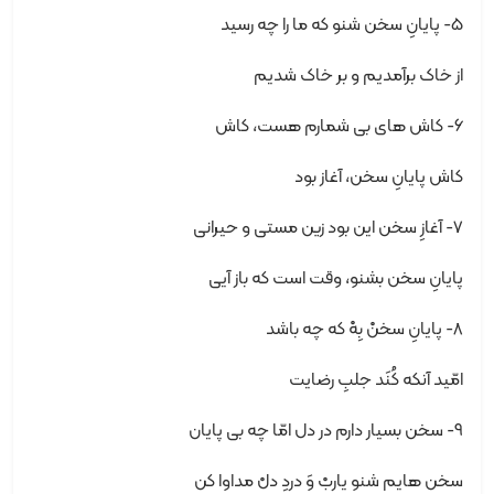
5- پایانِ سخن شنو که ما را چه رسید
از خاک برآمدیم و بر خاک شدیم
6- کاش های بی شمارم هست، کاش
کاش پایانِ سخن، آغاز بود
7- آغازِ سخن این بود زین مستی و حیرانی
پایانِ سخن بشنو، وقت است که باز آیی
8- پایانِ سخنْ بِهْ که چه باشد
امّید آنکه کُنَد جلبِ رضایت
9- سخن بسیار دارم در دل امّا چه بی پایان
سخن هایم شنو یاربْ وَ دردِ دلْ مداوا کن