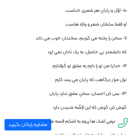
10- اوّل و پایانِ هر شعری خداست
او فقط سلطان شعر و واژه هاست
11- سخن را پخته می گویم، سخندان خوب می داند
که دانشمندِ بی حاصل، به یک نادان نمی ارزد
12- خدایا من تو را دارم به عشق تو گرفتارم
نران مرا ز درگاهت که پایان می رسد کارم
13- بس کن احسان، سخنِ عشق ندارد پایان
گوش کن گوش که این قِصِّه شنیدن دارد
14- به نرمی اشک ها ریزم به اشکم قصه ها گویم
مشاوره رایگان بگیرید