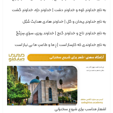
به نامِ خداوندِ کوه و خداوندِ دشت | خداوندِ درّه، خداوندِ گشت
به نامِ خداوندِ ریحان و گل | خداوندِ هادی هدایتْ سُبُل
به نامِ خداوندِ تاج و خداوندِ گنج | خداوند روزی، سرایِ سِپَنْجْ
به نامِ خداوندی که کارساز است | زِ ما و طاعتِ ما بی نیاز است
اشعار مناسب برای شروع سخنرانی