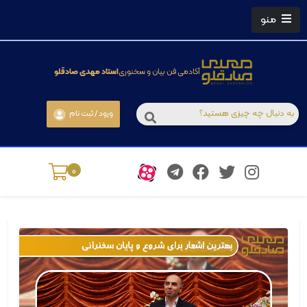
منو
آکادمی فن بیان و سخنوری
استاد مهدی صادقلو
ورود / ثبت نام
0