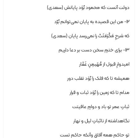
دولت آنست که محمود بُوَد پایانش (سعدی)
12- من این قصیده به پایان نمی‌توانم بُرْد
که شرحِ مَکْرَمَتَتْ را نمی‌رسد پایان (سعدی)
13- برای ختمِ سخن دست بر دعا داریم
امیدوارِ قبول از مُهَیمِنِ غَفّار
همیشه تا که فلک را بُوَد تقلب دور
مدام تا که زمین را بُوَد ثبات و قرار
ثباتِ عمر تو باد و دوامِ عافیتت
نگاهداشته از نائباتِ لیل و نهار
تو حاکم همه آفاق وآنکه حاکم تست