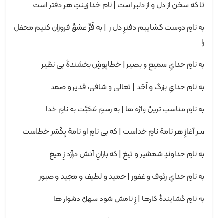
تا که سخن از دل و از دلبر است | نام خدا زینتِ هر دفتر است
به نامِ دوست گشاییم دفترِ دل را | به فَرِّ عشقْ فروزان کنیم محفل
را
به نامِ خدایِ سمیع و بصیر | خطاپوشِ بخشندۀ بی نظیر
به نامِ خدایِ بزرگ و اَحَد | تعالی و شافی، قدیر و صمد
به نامِ مناسب ترینْ واژه ها | به رسمِ مَحَبَّت به نامِ خدا
سر آغازِ هر نامهْ نامِ خداست | که بی نامِ او نامهْ یِکْسَر خطاست
به نامِ خداوندِ شمشیر و تیغ | که بارانِ آتش درآرَد زِ میغ
به نامِ خدایِ رئوف و غفور | حمید و لطیف و مجید و صبور
به نامِ گشایندۀ کارها | زِ نامش شود سهلْ دشوار ها