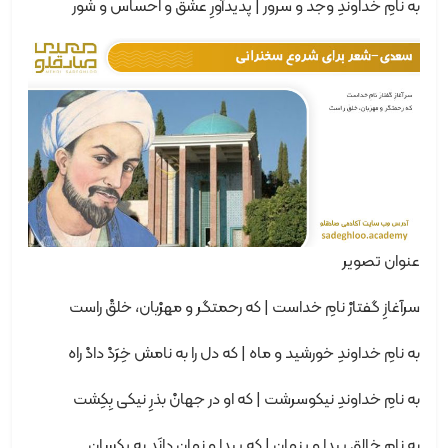
به نامِ خداوندِ وجد و سرور | پدیدآورِ عشق و احساس و شور
عنوان تصویر
سرآغازِ گفتارْ نامِ خداست | که رحمتگر و مهرْبان، خلقْ راست
به نامِ خداوندِ خورشید و ماه | که دل را به نامش خِرَدْ دادْ راه
به نامِ خداوندِ نیکوسرشت | که او در جهانْ بذرِ نیکی بِکِشت
به نامِ خالقِ پیدا و پنهان | که پیدا و نهان دانَد به یکسان