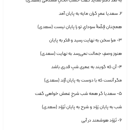
به صد دفتر نشاید گفت حَسْبُ الْحالِ مشتاقی (سعدی)
2. سعدیا عمرِ گران مایه به پایان آمد
همچنان قِصِّۀ سودایِ تو را پایان نیست (سعدی)
3- مرا سخن به نهایت رسید و فکر به پایان
هنوز وصفِ جمالت نمی‌رسد به نهایت (سعدی)
4- آن که گویند به عمری شبِ قدری باشد
مگر آنست که با دوست به پایان آرَند (سعدی)
5- سعدیا گر همه شب شرحِ غمش خواهی گفت
شب به پایان رَوَد و شرح به پایان نَرَوَد (سعدی)
6- نَرَوَد هوشمند در آبی