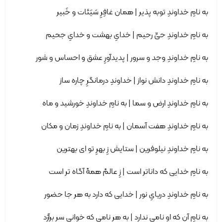
به نامِ خداوندِ توبه پذیر | همان غافِرِ سَیَئات و خَبیر
به نامِ خداوندِ حیِّ رحیم | خدایِ بهشت و خدایِ جحیم
به نامِ خداوندِ وجد و سرور | پدیدآورِ عشق و احساس و شور
به نامِ خداوندِ دانش نواز | خداوندِ درمانگرِ چاره ساز
به نامِ خداوندِ ارض و سما | به نامِ خداوندِ خورشید و ماه
به نامِ خداوندِ هفت آسمان | به نامِ خداوندِ زمان و مکان
به نامِ خداوندِ نیلوفرین | ستایش زِ بهرِ تو ای بهترین
به نامِ خدایی که داناتر است | زِ عالمْ همهْ آگاه تر است
به نامِ خداوندِ دریایِ نور | خدایی که دارد به هر جا حضور
به نامِ آن که او نامی ندارد | به هر نامی که خوانی سر برآرَد