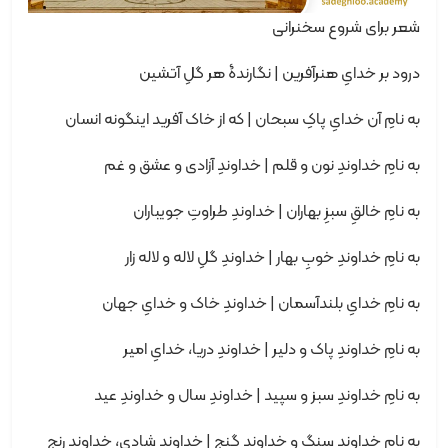
شعر برای شروع سخنرانی
درود بر خدایِ هنرآفرین | نگارندۀ هر گلِ آتشین
به نامِ آن خدایِ پاکِ سبحان | که از خاک آفرید اینگونه انسان
به نامِ خداوندِ نون و قلم | خداوندِ آزادی و عشق و غم
به نامِ خالقِ سبزِ بهاران | خداوندِ طراوتِ جویباران
به نامِ خداوندِ خوبِ بهار | خداوندِ گلِ لاله و لاله زار
به نامِ خدایِ بلندآسمان | خداوندِ خاک و خدایِ جهان
به نامِ خداوندِ پاک و دلیر | خداوندِ دریا، خدایِ امیر
به نامِ خداوندِ سبز و سپید | خداوندِ سال و خداوندِ عید
به نامِ خداوندِ سنگ و خداوندِ گنج | خداوندِ شادی، خداوندِ رنج