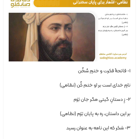
1- فاتحۀ فکرت و ختمِ سُخُن
نامِ خدای است بر او ختم کُن (نظامی)
2- زِ دستانِ گیتی مگر جان بَرَم
بر این داستان، ره به پایان بَرَم (نظامی)
3- شکر که این نامه به عنوان رسید