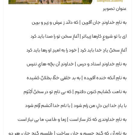
عنوان تصویر
به نامِ خداوندِ جان آفرین | که دانَد ز عرش و زیر و برین
ای با تو شروعِ کارها زیباتر | آغازِ سخن تو را صدا باید کرد
آغازِ سخنْ یادِ خدا باید کرد | خود را به امیدِ او رها باید کرد
به نامِ خداوندِ استاد و درس | خداوندِ آن بچّه هایِ نترس
به نامِ آنکه خنده آفریده | به بد خلقی خطِّ بطلانْ کشیده
به نامت گشایم کنون دفترم | که بی نامِ تو در سخنْ اَبْتَرَم
با یادِ خدا این دلِ من رام شود | با نام خدا آتشم آرام شود
به نامِ خداوندی که کار ساز است | زما و طاعتِ ما بی نیاز است
به نامِ آن که گنجِ جسم و جان ساخت | طلسمِ گنجِ جان، هر دو