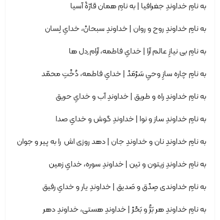
به نامِ خداوندِ جغرافیا | به نامِ همان قارّۀ آسیا
به نامِ خداوندِ روح و روان | خداوندِ سبحانْ، خدایِ لِسان
به نامِ بی نیازِ عالم آرا | خدایِ فاطمه، آرام ِدل ها
به نامِ چاره سازِ وحیِ سَرْمَدْ | خدایِ فاطمه، دُخْتِ محمّد
به نامِ خداوندِ راه و طریق | خداوندِ آب و خدایِ حریق
به نامِ خداوندِ ساز و نوا | خداوندِ گوش و خدایِ صدا
به نامِ خداوندِ نان و خداوندِ جان | دهد روزی اش را به پیر و جوان
به نامِ خداوندِ زیتون و تین | خداوندِ سوره، خدایِ زمین
به نامِ خداوندی صِدْق و صَدیق | خداوندِ یار و خدایِ رفیق
به نامِ خداوندِ هر بَرُّ و بَحْرْ | خداوندِ هستی، خداوندِ دهر