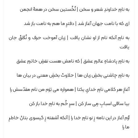
به نامِ خداوندِ شعر و سخن | نُخُستین سخن در همهْ انجمن
ای که با نامت جهان آغاز شد | دفترِ ما هم به نامت باز شد
به نامِ آنکه نام از او نشان یافت | زبان آموخت حرف و نُطْقْ جان
یافت
به نامِ پادشاهِ عالمِ عشق | که نامش هست نقشِ خاتمِ عشق
به نامِ چاشنی بخشِ زبان ها | حلاوتْ بخشِ معنی در بیان ها
آغازِ هر کلامی نامِ خدایِ یکتا | همواره می بَرَم من نام مقدّسش را
بیا ساقی اسبابِ مِی ساز کن | سرِ خُم به نامِ خدا باز کن
آرَم آغاز در این نامه زِ نو نامِ خدا را | آنکه آشفته زِ گیسوی بتانْ خاطرِ
ما را