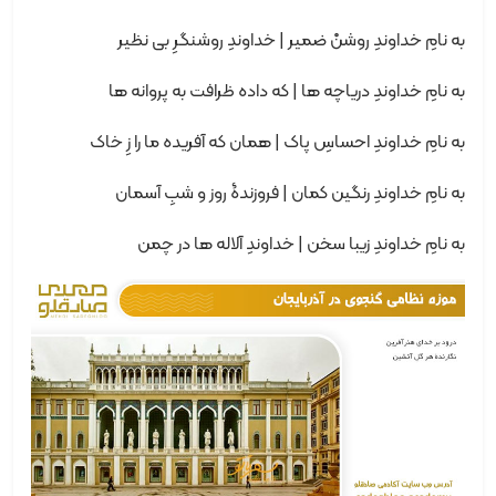
به نامِ خداوندِ روشنْ ضمیر | خداوندِ روشنگرِ بی نظیر
به نامِ خداوندِ دریاچه ها | که داده ظرافت به پروانه ها
به نامِ خداوندِ احساسِ پاک | همان که آفریده ما را زِ خاک
به نامِ خداوندِ رنگین کمان | فروزندۀ روز و شبِ آسمان
به نامِ خداوندِ زیبا سخن | خداوندِ آلاله ها در چمن