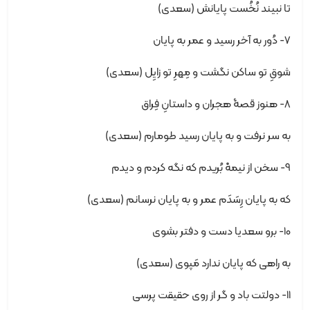
تا نبیند نُخُست پایانش (سعدی)
7- دُور به آخر رسید و عمر به پایان
شوقِ تو ساکن نگشت و مِهرِ تو زایِل (سعدی)
8- هنوز قصۀ هجران و داستانِ فِراق
به سر نرفت و به پایان رسید طومارم (سعدی)
9- سخن از نیمهْ بُریدم که نگه کردم و دیدم
که به پایان رِسَدَم عمر و به پایان نرسانم (سعدی)
10- برو سعدیا دست و دفتر بشوی
به راهی که پایان ندارد مَپوی (سعدی)
11- دولتت باد و گر از روی حقیقت پرسی