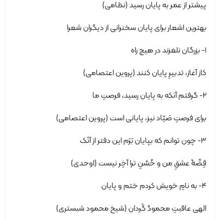
پیشتر از عمر به پایان رسید (نظامی)
بهترین اشعار برای پایان سخنرانی از دیگران شعرا
1- بزرگان نلغزند در هیچ راه
کاز آغاز، تدبیرِ پایان کنند (پروین اعتصامی)
2- گرفتم آنکه به پایان رسید، فرصتِ ما
برای فرصتِ صَیّاد نیز، پایانی است (پروین اعتصامی)
3- چون توانم که بپایان بَرَم این دفتر از آنَک
قِصِّۀ عشقِ من و حُسْنِ ترا آخِر نیست (اوحدی)
4- به نامِ خویش کردم ختم و پایان
الهی عاقبتِ محمودْ گَردان (شیخ محمود شبستری)