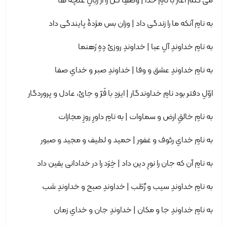
می کنم آغاز با نامِ خدا | وصفِ گل را از زبانِ غنچه ها
به نامِ آنکه ما را زندگی داد | وزان بس مژدۀ پایندگی داد
به نامِ خداوندِ آلِ عبا | خداوندِ روزیْ دِهِ رَهنما
به نامِ خداوندِ عشق و وفا | خداوندِ صبر و خدایِ صفا
اوّلِ دفتر بود نامِ خداوندگار | ایزدِ با فَرّ و جایْ، عادل و پروردگار
به نامِ خالقِ ارض و سماوات | به نامِ داورِ روزِ مجازات
به نامِ خدایِ رئوف و غفور | حمید و لطیف و مجید و صبور
به نامِ آن که جان را نورِ دین داد | خِرَد را در خدادانی یقین داد
به نامِ خداوندِ سیب و رُطَب | خداوندِ صبح و خداوندِ شب
به نامِ خداوندِ جا و مکان | خداوندِ جان و خدایِ زمان