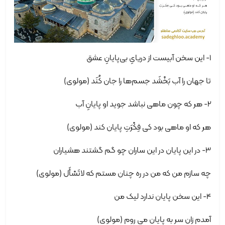
1- این سخن آبیست از دریایِ بی‌پایانِ عشق
تا جهان را آب بَخْشَد جسم‌ها را جان کُنَد (مولوی)
2- هر که چون ماهی نباشد جوید او پایانِ آب
هر که او ماهی بود کی فِکْرَتِ پایان کند (مولوی)
3- در این پایان در این ساران چو گم گشتند هشیاران
چه سازم من که من در ره چنان مستم که لاتَسْأَل (مولوی)
4- این سخن پایان ندارد لیک من
آمدم زان سر به پایان می روم (مولوی)