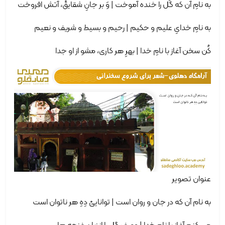
به نامِ آن که گُل را خنده آموخت | وَ بر جانِ شقایقْ، آتش افروخت
به نامِ خدایِ علیم و حکیم | رحیم و بسیط و شریف و نعیم
کُن سخن آغاز با نامِ خدا | بهرِ هر کاری، مشو از او جدا
عنوان تصویر
به نام آن که در جان و روان است | تواناییْ دِهِ هر ناتوان است