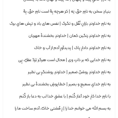
بنیادِ سخن به نامِ حقْ، نِه | کز هرچه بِهْ است نامِ حقْ، بِهْ
به نامِ خداوندِ بارانِ نُقْل و تگرگ | نفس های باد و تپش هایِ برگ
به نامِ خداوندِ رنگین کمان | خداوندِ بخشندۀ مهربان
به نامِ خداوندِ دادارِ پاک | پدیدآورِ آدم از آب و خاک
به نامِ خدایی که بر ذاتِ وی | محال است هرگز بَرَدْ عقلْ، پِی
به نامِ خداوندِ روشنْ ضمیر | خداوندِ روشنگرِ بی نظیر
به نامِ خدایِ سمیع و بصیر | خطاپوشِ بخشندۀ بی نظیر
با نامِ خدا کارِ خود آغاز کُنَم | با عشقِ خدا لب به دعا باز کُنَم
به بسم الله می خوانم خدا را | زِ مُشتی خاکْ، آدم ساخت ما را